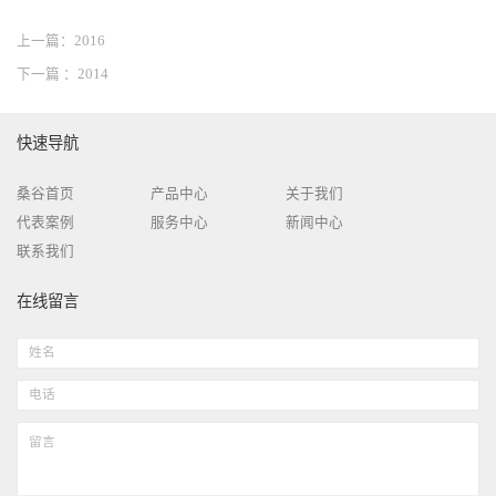
上一篇：2016
下一篇 ：2014
快速导航
桑谷首页
产品中心
关于我们
代表案例
服务中心
新闻中心
联系我们
在线留言