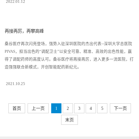
2022.01.12
再接再厉，再攀高峰
桑谷医疗再次闪亮登场，强势入驻深圳医院的杰出代表--深圳大学总医院
PIVAS，担当出色的“调配卫士”以安全可靠、精准、高效的出色性能，赢
得了调配药师的高度认可。桑谷医疗将再接再厉，进入更多一流医院，打
造强强联合新模式，开创智能配药新纪元。
2021.10.25
首页
上一页
1
2
3
4
5
下一页
末页